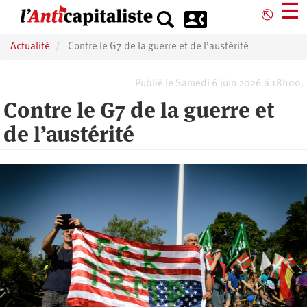
Aller
☰
⎋
au
contenu
Actualité
Contre le G7 de la guerre et de l’austérité
principal
Publié le Samedi 6 juin 2026 à 18h00.
Contre le G7 de la guerre et
de l’austérité