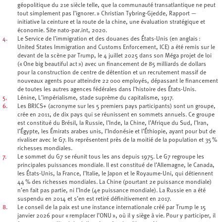
géopolitique du 21e siècle telle, que la communauté transatlantique ne peut
tout simplement pas l’ignorer. » Christian Tybring-Gjedde, Rapport —
initiative la ceinture et la route de la chine, une évaluation stratégique et
économie. Site nato-par.int, 2020.
4.
Le Service de l’immigration et des douanes des États-Unis (en anglais :
United States Immigration and Customs Enforcement, ICE) a été remis sur le
devant de la scène par Trump, le 4 juillet 2025 dans son Méga projet de loi
(« One big beautiful act ») avec un financement de 85 milliards de dollars
pour la construction de centre de détention et un recrutement massif de
nouveaux agents pour atteindre 22 000 employés, dépassant le financement
de toutes les autres agences fédérales dans l’histoire des États-Unis.
5.
Lénine, L’impérialisme, stade suprème du capitalisme, 1917.
6.
Les BRICS+ (acronyme sur les 5 premiers pays participants) sont un groupe,
crée en 2011, de dix pays qui se réunissent en sommets annuels. Ce groupe
est constitué du Brésil, la Russie, l’Inde, la Chine, l’Afrique du Sud, l’Iran,
l’Égypte, les Émirats arabes unis, l’Indonésie et l’Éthiopie, ayant pour but de
rivaliser avec le G7. Ils représentent près de la moitié de la population et 35 %
richesses mondiales.
7.
Le sommet du G7 se réunit tous les ans depuis 1975. Le G7 regroupe les
principales puissances mondiale. Il est constitué de l’Allemagne, le Canada,
les États-Unis, la France, l’Italie, le Japon et le Royaume-Uni, qui détiennent
44 % des richesses mondiales. La Chine (pourtant 2e puissance mondiale)
n’en fait pas partie, ni l’Inde (4e puissance mondiale). La Russie en a été
suspendu en 2014 et s’en est retiré définitivement en 2017.
8.
Le conseil de la paix est une instance internationale créé par Trump le 15
janvier 2026 pour « remplacer l’ONU », où il y siège à vie. Pour y participer, il