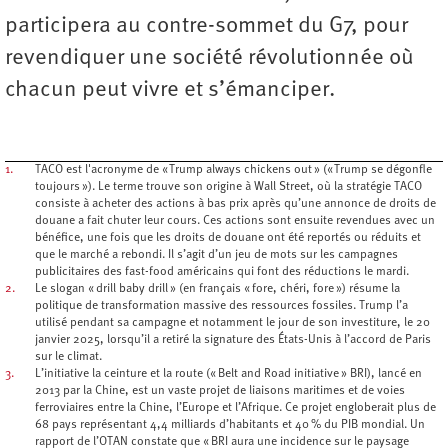
participera au contre-sommet du G7, pour
revendiquer une société révolutionnée où
chacun peut vivre et s’émanciper.
1.
TACO est l'acronyme de « Trump always chickens out » (« Trump se dégonfle
toujours »). Le terme trouve son origine à Wall Street, où la stratégie TACO
consiste à acheter des actions à bas prix après qu’une annonce de droits de
douane a fait chuter leur cours. Ces actions sont ensuite revendues avec un
bénéfice, une fois que les droits de douane ont été reportés ou réduits et
que le marché a rebondi. Il s’agit d’un jeu de mots sur les campagnes
publicitaires des fast-food américains qui font des réductions le mardi.
2.
Le slogan « drill baby drill » (en français « fore, chéri, fore ») résume la
politique de transformation massive des ressources fossiles. Trump l’a
utilisé pendant sa campagne et notamment le jour de son investiture, le 20
janvier 2025, lorsqu’il a retiré la signature des États-Unis à l’accord de Paris
sur le climat.
3.
L’initiative la ceinture et la route (« Belt and Road initiative » BRI), lancé en
2013 par la Chine, est un vaste projet de liaisons maritimes et de voies
ferroviaires entre la Chine, l’Europe et l’Afrique. Ce projet engloberait plus de
68 pays représentant 4,4 milliards d’habitants et 40 % du PIB mondial. Un
rapport de l’OTAN constate que « BRI aura une incidence sur le paysage