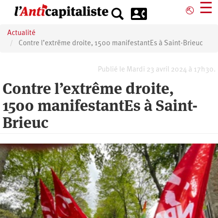
Aller
☰
⎋
au
contenu
Actualité
principal
Contre l’extrême droite, 1500 manifestantEs à Saint-Brieuc
Publié le Mardi 23 avril 2024 à 17h30.
Contre l’extrême droite,
1500 manifestantEs à Saint-
Brieuc