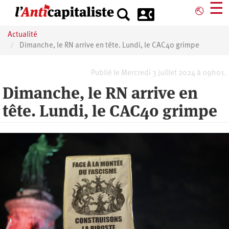
Aller
☰
⎋
au
contenu
Actualité
principal
Dimanche, le RN arrive en tête. Lundi, le CAC40 grimpe
Publié le Mercredi 3 juillet 2024 à 09h01.
Dimanche, le RN arrive en
tête. Lundi, le CAC40 grimpe