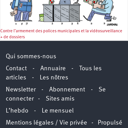
Contre l’armement des polices municipales et la vidéosurveillance
+ de dossiers
Qui sommes-nous
Contact
-
Annuaire
-
Tous les
articles
-
Les nôtres
Newsletter
-
Abonnement
-
Se
connecter
-
Sites amis
L’hebdo
-
Le mensuel
Mentions légales / Vie privée
- Propulsé