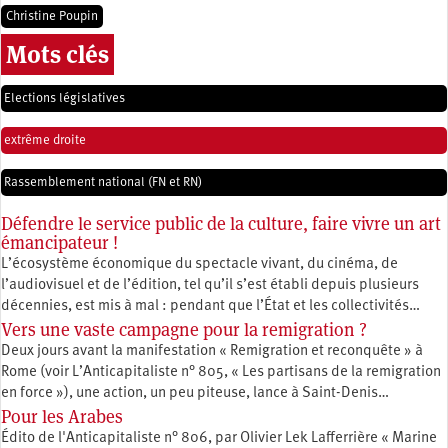
Christine Poupin
Mots clés
Elections législatives
extrême droite
Rassemblement national (FN et RN)
Défendre le service public de la culture, faire vivre un art
émancipateur !
L’écosystème économique du spectacle vivant, du cinéma, de
l’audiovisuel et de l’édition, tel qu’il s’est établi depuis plusieurs
décennies, est mis à mal : pendant que l’État et les collectivités…
Vers une vaste campagne pour la remigration ?
Deux jours avant la manifestation « Remigration et reconquête » à
Rome (voir L’Anticapitaliste n° 805, « Les partisans de la remigration
en force »), une action, un peu piteuse, lance à Saint-Denis…
Pour les Arabes
Édito de l'Anticapitaliste n° 806, par Olivier Lek Lafferrière « Marine