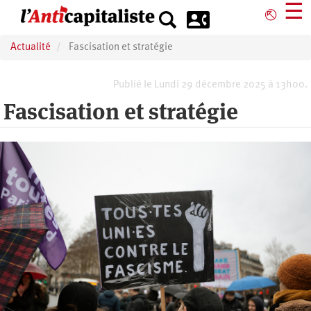
Aller
☰
⎋
au
contenu
Actualité
Fascisation et stratégie
principal
Publié le Lundi 29 décembre 2025 à 13h00.
Fascisation et stratégie