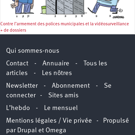
Contre l’armement des polices municipales et la vidéosurveillance
+ de dossiers
Qui sommes-nous
Contact
-
Annuaire
-
Tous les
articles
-
Les nôtres
Newsletter
-
Abonnement
-
Se
connecter
-
Sites amis
L’hebdo
-
Le mensuel
Mentions légales / Vie privée
- Propulsé
par
Drupal
et
Omega