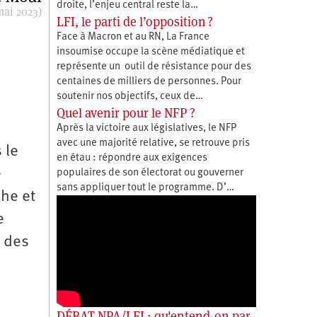
droite, l’enjeu central reste la…
mai 2023)
LFI, le parti de l’opposition ?
Face à Macron et au RN, La France
insoumise occupe la scène médiatique et
représente un outil de résistance pour des
centaines de milliers de personnes. Pour
soutenir nos objectifs, ceux de…
Quel avenir pour le NFP ?
Après la victoire aux législatives, le NFP
avec une majorité relative, se retrouve pris
 le
en étau : répondre aux exigences
e
populaires de son électorat ou gouverner
sans appliquer tout le programme. D’…
he et
e
s des
DÉBAT NPA/LFI : qu'entend-on par