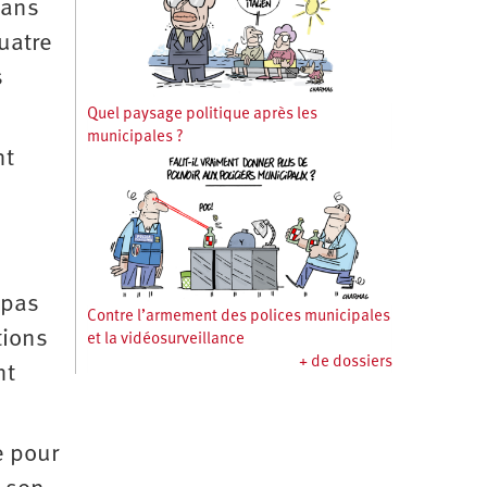
dans
uatre
s
Quel paysage politique après les
municipales ?
nt
d
 pas
Contre l’armement des polices municipales
tions
et la vidéosurveillance
+ de dossiers
nt
e pour