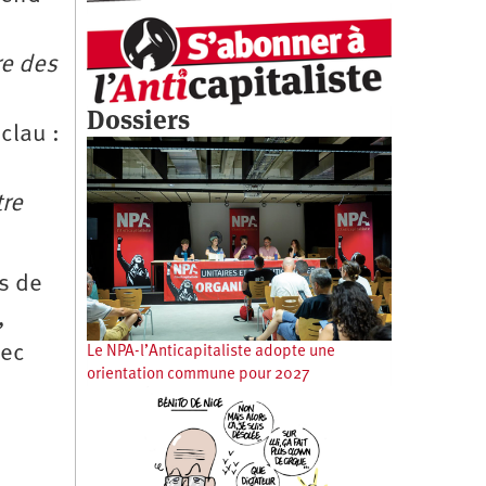
re des
Dossiers
clau :
tre
ns de
,
vec
Le NPA-l’Anticapitaliste adopte une
orientation commune pour 2027