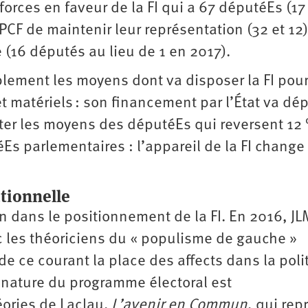
forces en faveur de la FI qui a 67 députéEs (17
PCF de maintenir leur représentation (32 et 12)
 (16 députés au lieu de 1 en 2017).
lement les moyens dont va disposer la FI pour
et matériels : son financement par l’État va dé
pter les moyens des députéEs qui reversent 12
Es parlementaires : l’appareil de la FI change
utionnelle
 dans le positionnement de la FI. En 2016, JL
c les théoriciens du « populisme de gauche »
e ce courant la place des affects dans la poli
la nature du programme électoral est
ories de Laclau.
L’avenir en Commun
, qui rep