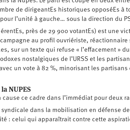
dans la Nupes. Le parti est coupé en deux entr
nombre de dirigeantEs historiques opposéEs à t
t pour l’unité à gauche… sous la direction du P
érentEs, près de 29 900 votantEs) est une vic
ampagne au profil ouvriériste, réactionnaire 
es, sur un texte qui refuse « l’effacement » d
thodoxes nostalgiques de l’URSS et les partisa
avec un vote à 82 %, minorisant les partisans
e la NUPES
n cause ce cadre dans l’immédiat pour deux ra
é syndicale dans la mobilisation en défense d
té : celui qui apparaîtrait contre cette aspirat