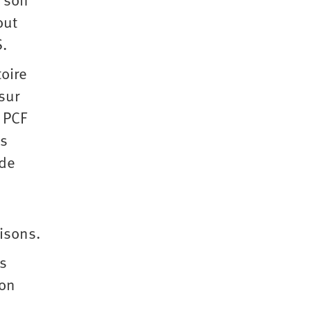
e son
out
S.
toire
sur
u PCF
ns
 de
isons.
es
ion