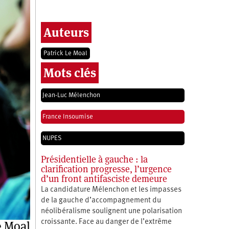
Auteurs
Patrick Le Moal
Mots clés
Jean-Luc Mélenchon
France Insoumise
NUPES
Présidentielle à gauche : la
clarification progresse, l’urgence
d’un front antifasciste demeure
La candidature Mélenchon et les impasses
de la gauche d’accompagnement du
néolibéralisme soulignent une polarisation
e Moal
croissante. Face au danger de l’extrême