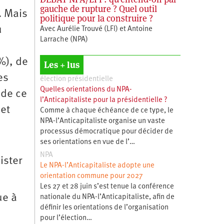
gauche de rupture ? Quel outil
. Mais
politique pour la construire ?
u
Avec Aurélie Trouvé (LFI) et Antoine
Larrache (NPA)
%), de
Les + lus
es
élection présidentielle
Quelles orientations du NPA-
 de ce
l’Anticapitaliste pour la présidentielle ?
 et
Comme à chaque échéance de ce type, le
NPA-l’Anticapitaliste organise un vaste
processus démocratique pour décider de
ses orientations en vue de l’…
NPA
ister
Le NPA-l’Anticapitaliste adopte une
orientation commune pour 2027
Les 27 et 28 juin s’est tenue la conférence
ue à
nationale du NPA-l’Anticapitaliste, afin de
définir les orientations de l’organisation
pour l’élection…