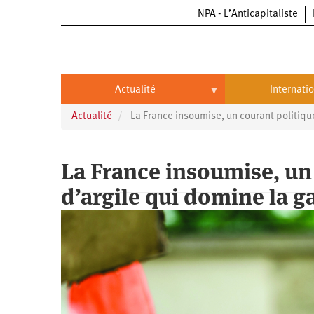
NPA - L’Anticapitaliste
Aller
au
contenu
principal
Actualité
Internati
Actualité
La France insoumise, un courant politiqu
Actualité
International
Politique
Brésil
La France insoumise, un
Entreprises
Chine
d’argile qui domine la 
Oppressions
Entreprises
États-
Unis
Économie
Automobile
Oppressions
Continents
Écologie
Aéronautique
Antiracisme
Continents
Éducation
Commerce
Féminisme
Afrique