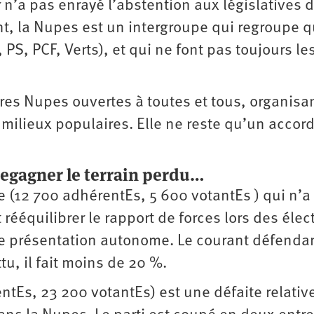
 n’a pas enrayé l’abstention aux législatives 
nt, la Nupes est un intergroupe qui regroupe q
PS, PCF, Verts), et qui ne font pas toujours le
tures Nupes ouvertes à toutes et tous, organisa
s milieux populaires. Elle ne reste qu’un accor
 regagner le terrain perdu…
 (12 700 adhérentEs, 5 600 votantEs ) qui n’a
 rééquilibrer le rapport de forces lors des élec
e présentation autonome. Le courant défenda
u, il fait moins de 20 %.
ntEs, 23 200 votantEs) est une défaite relativ