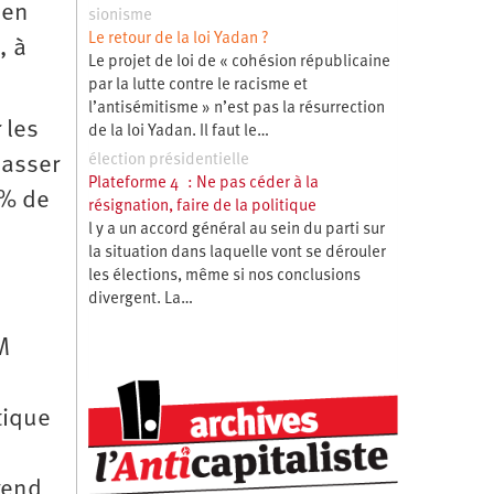
 en
sionisme
Le retour de la loi Yadan ?
, à
Le projet de loi de « cohésion républicaine
par la lutte contre le racisme et
l’antisémitisme » n’est pas la résurrection
 les
de la loi Yadan. Il faut le…
élection présidentielle
passer
Plateforme 4 : Ne pas céder à la
 % de
résignation, faire de la politique
l y a un accord général au sein du parti sur
la situation dans laquelle vont se dérouler
les élections, même si nos conclusions
divergent. La…
M
tique
rend