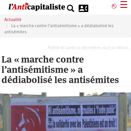
Aller
☰
⎋
au
contenu
Actualité
principal
La « marche contre l’antisémitisme » a dédiabolisé les
antisémites
Publié le Lundi 11 décembre 2023 à 08h00.
La « marche contre
l’antisémitisme » a
dédiabolisé les antisémites