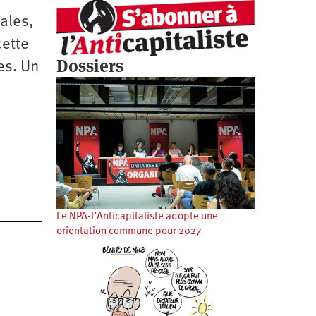
cales,
cette
Dossiers
es. Un
Le NPA-l’Anticapitaliste adopte une
orientation commune pour 2027