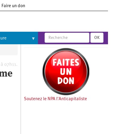
Faire un don
OK
ture
 à 07h11.
sme
Soutenez le NPA l'Anticapitaliste