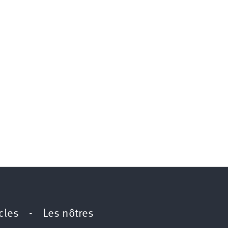
icles
-
Les nôtres