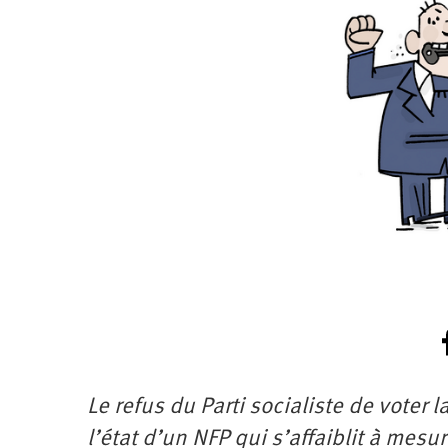
Santé
Hôpitaux
LGBTI
Amérique
du
Nord
Vidéos
SNCF
Amérique
latine
Dans
Services
Asie
mon
publics
département
Europe
Moyen-
Orient
Océanie
Le refus du Parti socialiste de voter
l’état d’un NFP qui s’affaiblit à mesu