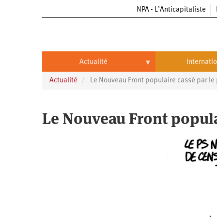
NPA - L’Anticapitaliste
Aller
au
contenu
principal
Actualité
Internati
Actualité
Le Nouveau Front populaire cassé par l
Actualité
International
Politique
Brésil
Le Nouveau Front popula
Entreprises
Chine
Oppressions
Entreprises
États-
Unis
Économie
Automobile
Oppressions
Continents
Écologie
Aéronautique
Antiracisme
Continents
Éducation
Commerce
Féminisme
Afrique