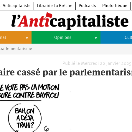
L’Anticapitaliste
Librairie La Brèche
Podcasts
Photothèque
onal
Opinions
Cul
e parlementarisme
Opinions
Culture
Histoire
Arts
Publié le Mercredi 22 janvier 2025
ire cassé par le parlementari
Cinéma
Expositions
Livres
Musique