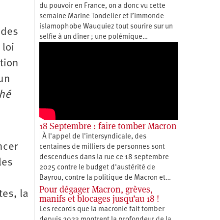
du pouvoir en France, on a donc vu cette
semaine Marine Tondelier et l’immonde
islamophobe Wauquiez tout sourire sur un
 des
selfie à un dîner ; une polémique…
loi
tion
un
ché
18 Septembre : faire tomber Macron
À l'appel de l'intersyndicale, des
ncer
centaines de milliers de personnes sont
descendues dans la rue ce 18 septembre
les
2025 contre le budget d'austérité de
Bayrou, contre la politique de Macron et…
Pour dégager Macron, grèves,
es, la
manifs et blocages jusqu’au 18 !
Les records que la macronie fait tomber
depuis 2023 montrent la profondeur de la