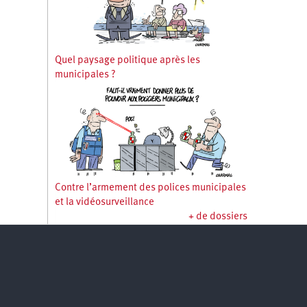
Quel paysage politique après les
municipales ?
Contre l’armement des polices municipales
et la vidéosurveillance
+ de dossiers