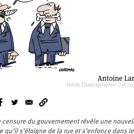
Antoine La
Hebdo L’Anticapitaliste - 738 (23
 la censure du gouvernement révèle une nouvell
re qu’il s’éloigne de la rue et s’enfonce dans l