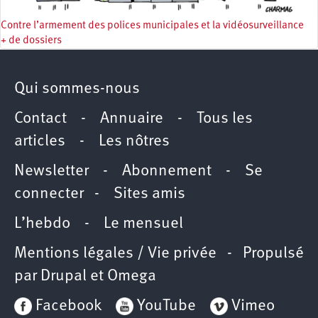
Contre l’armement des polices municipales et la vidéosurveillance
+ de dossiers
Qui sommes-nous
Contact
-
Annuaire
-
Tous les
articles
-
Les nôtres
Newsletter
-
Abonnement
-
Se
connecter
-
Sites amis
L’hebdo
-
Le mensuel
Mentions légales / Vie privée
- Propulsé
par
Drupal
et
Omega
Facebook
YouTube
Vimeo