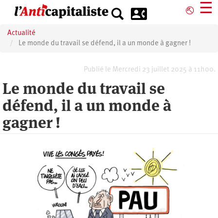
Aller
☰
⎋
au
contenu
Actualité
principal
Le monde du travail se défend, il a un monde à gagner !
Publié le Mercredi 23 juillet 2025 à 11h00.
Le monde du travail se
défend, il a un monde à
gagner !