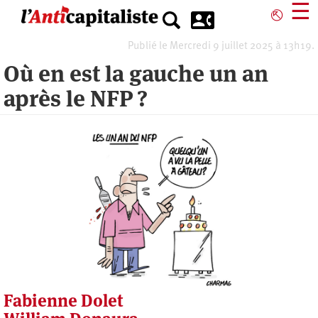
Aller
☰
⎋
au
contenu
Publié le Mercredi 9 juillet 2025 à 13h19.
principal
Où en est la gauche un an
après le NFP ?
Fabienne Dolet