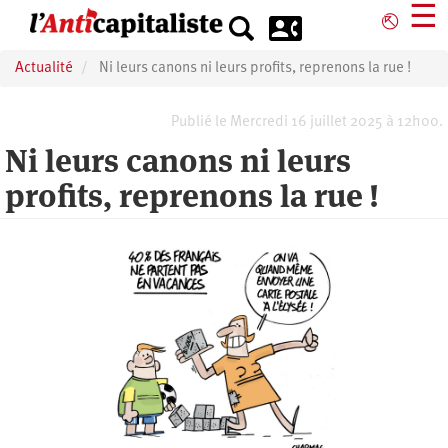
Aller
☰
⎋
au
contenu
Actualité
Ni leurs canons ni leurs profits, reprenons la rue !
principal
Publié le Mercredi 16 juillet 2025 à 12h00.
Ni leurs canons ni leurs
profits, reprenons la rue !