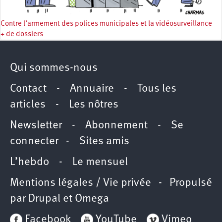
Contre l’armement des polices municipales et la vidéosurveillance
+ de dossiers
Qui sommes-nous
Contact
-
Annuaire
-
Tous les
articles
-
Les nôtres
Newsletter
-
Abonnement
-
Se
connecter
-
Sites amis
L’hebdo
-
Le mensuel
Mentions légales / Vie privée
- Propulsé
par
Drupal
et
Omega
Facebook
YouTube
Vimeo