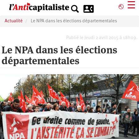
Aller
☰
⎋
au
contenu
Actualité
Le NPA dans les élections départementales
principal
Publié le Jeudi 2 avril 2015 à 18h09.
Le NPA dans les élections
départementales