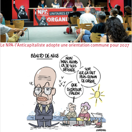
Le NPA-l’Anticapitaliste adopte une orientation commune pour 2027