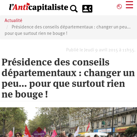
Aller
☰
⎋
au
contenu
Actualité
principal
Présidence des conseils départementaux : changer un peu...
pour que surtout rien ne bouge !
Publié le Jeudi 9 avril 2015 à 11h55.
Présidence des conseils
départementaux : changer un
peu... pour que surtout rien
ne bouge !