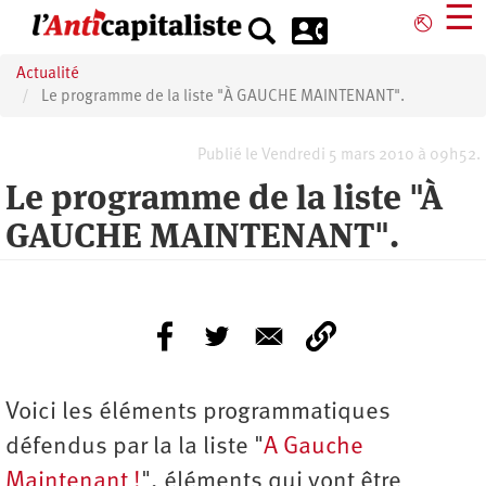
Aller
☰
⎋
au
contenu
Actualité
principal
Le programme de la liste "À GAUCHE MAINTENANT".
Publié le Vendredi 5 mars 2010 à 09h52.
Le programme de la liste "À
GAUCHE MAINTENANT".
Voici les éléments programmatiques
défendus par la la liste "
A Gauche
Maintenant !
", éléments qui vont être