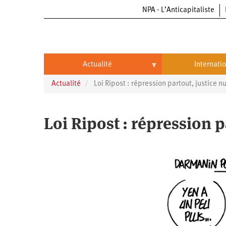
NPA - L’Anticapitaliste
Aller
au
contenu
principal
Actualité
Internati
Actualité
Loi Ripost : répression partout, justice nu
Actualité
International
Politique
Brésil
Loi Ripost : répression p
Entreprises
Chine
Oppressions
Entreprises
États-
Unis
Économie
Automobile
Oppressions
Continents
Écologie
Aéronautique
Antiracisme
Continents
Éducation
Commerce
Féminisme
Afrique