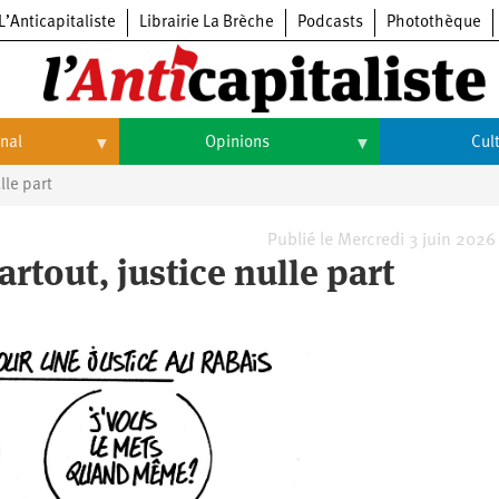
L’Anticapitaliste
Librairie La Brèche
Podcasts
Photothèque
onal
Opinions
Cul
lle part
Opinions
Culture
Histoire
Arts
Publié le Mercredi 3 juin 2026
artout, justice nulle part
Cinéma
Expositions
Livres
Musique