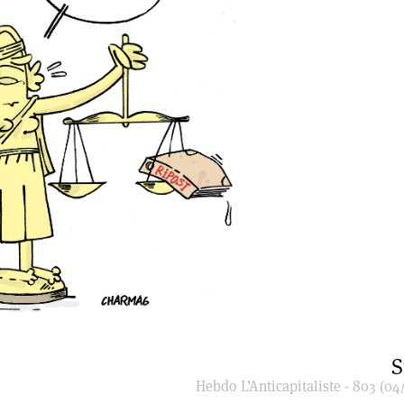
S
Hebdo L’Anticapitaliste - 803 (04