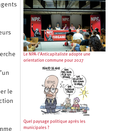
 agents
eurs
herche
Le NPA-l’Anticapitaliste adopte une
orientation commune pour 2027
d’un
er le
ction
Quel paysage politique après les
municipales ?
comme