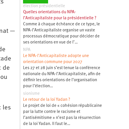
ts
élection présidentielle
Quelles orientations du NPA-
l’Anticapitaliste pour la présidentielle ?
Comme à chaque échéance de ce type, le
énat —
NPA-l’Anticapitaliste organise un vaste
processus démocratique pour décider de
ses orientations en vue de l’…
 de
NPA
Le NPA-l’Anticapitaliste adopte une
stade
orientation commune pour 2027
c de
Les 27 et 28 juin s’est tenue la conférence
nationale du NPA-l’Anticapitaliste, afin de
 ou
définir les orientations de l’organisation
pour l’élection…
sionisme
Le retour de la loi Yadan ?
Le projet de loi de « cohésion républicaine
 les
par la lutte contre le racisme et
l’antisémitisme » n’est pas la résurrection
de la loi Yadan. Il faut le…