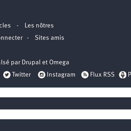
icles
-
Les nôtres
onnecter
-
Sites amis
lsé par
Drupal
et
Omega
Twitter
Instagram
Flux RSS