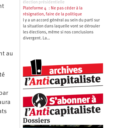
élection présidentielle
nt
Plateforme 4 : Ne pas céder à la
résignation, faire de la politique
l y a un accord général au sein du parti sur
la situation dans laquelle vont se dérouler
les élections, même si nos conclusions
divergent. La…
nt au
té
par
aura
ats
Dossiers