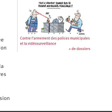
Contre l’armement des polices municipales
ée
et la vidéosurveillance
ion
+ de dossiers
da
res
ssion