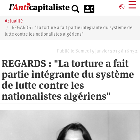
Aller
☰
⎋
au
contenu
Actualité
principal
REGARDS : "La torture a fait partie intégrante du système de
lutte contre les nationalistes algériens"
Publié le Samedi 5 janvier 2013 à 16h32.
REGARDS : "La torture a fait
partie intégrante du système
de lutte contre les
nationalistes algériens"