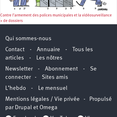
Contre l’armement des polices municipales et la vidéosurveillance
+ de dossiers
Qui sommes-nous
Contact
-
Annuaire
-
Tous les
articles
-
Les nôtres
Newsletter
-
Abonnement
-
Se
connecter
-
Sites amis
L’hebdo
-
Le mensuel
Mentions légales / Vie privée
- Propulsé
par
Drupal
et
Omega