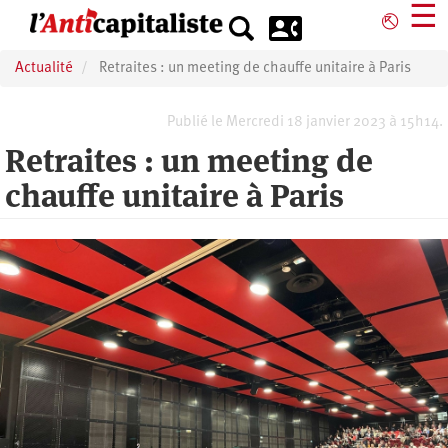
Aller
☰
⎋
au
contenu
Actualité
Retraites : un meeting de chauffe unitaire à Paris
principal
Publié le Mercredi 18 janvier 2023 à 15h14.
Retraites : un meeting de
chauffe unitaire à Paris