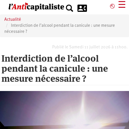
Aller
☰
⎋
au
contenu
Actualité
principal
Interdiction de l’alcool pendant la canicule : une mesure
nécessaire ?
Publié le Samedi 11 juillet 2026 à 11h00.
Interdiction de l’alcool
pendant la canicule : une
mesure nécessaire ?