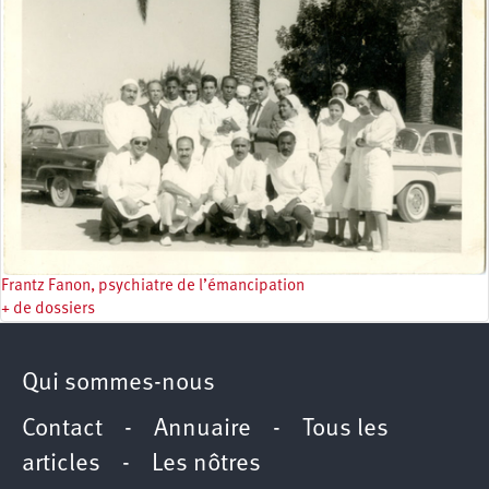
Frantz Fanon, psychiatre de l’émancipation
+ de dossiers
Qui sommes-nous
Contact
-
Annuaire
-
Tous les
articles
-
Les nôtres