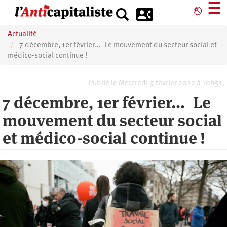
Aller
☰
⎋
au
contenu
Actualité
principal
7 décembre, 1er février… Le mouvement du secteur social et
médico-social continue !
Publié le Mercredi 9 février 2022 à 10h51.
7 décembre, 1er février… Le
mouvement du secteur social
et médico-social continue !