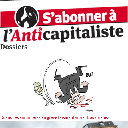
Dossiers
Quand les sardinières en grève faisaient vibrer Douarnenez