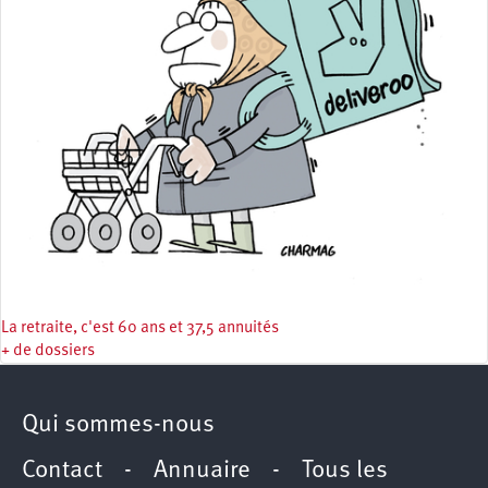
La retraite, c'est 60 ans et 37,5 annuités
+ de dossiers
Qui sommes-nous
Contact
-
Annuaire
-
Tous les