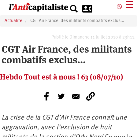
Aller
☰
⎋
au
contenu
Actualité
CGT Air France, des militants combatifs exclus...
principal
Publié le Dimanche 11 juillet 2010 à 23h11.
CGT Air France, des militants
combatifs exclus...
Hebdo Tout est à nous ! 63 (08/07/10)
La crise de la CGT d’Air France connaît une
aggravation, avec l’exclusion de huit