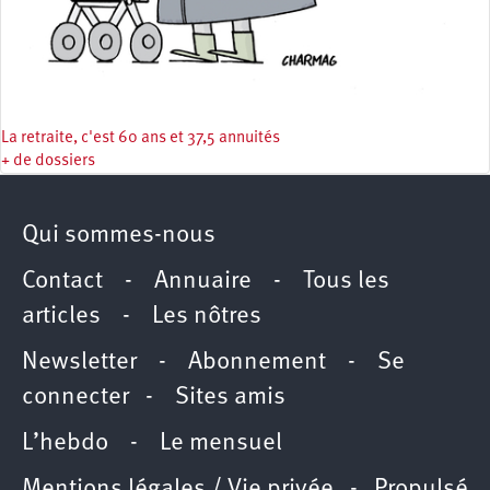
La retraite, c'est 60 ans et 37,5 annuités
+ de dossiers
Qui sommes-nous
Contact
-
Annuaire
-
Tous les
articles
-
Les nôtres
Newsletter
-
Abonnement
-
Se
connecter
-
Sites amis
L’hebdo
-
Le mensuel
Mentions légales / Vie privée
- Propulsé