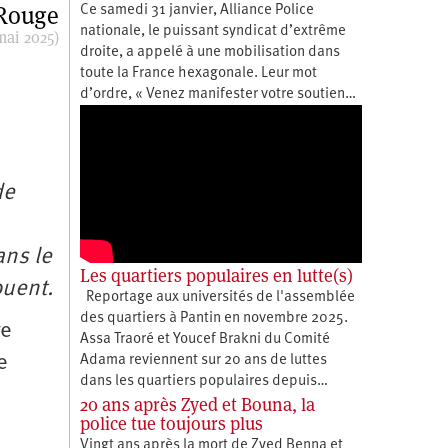
 Rouge
Ce samedi 31 janvier, Alliance Police
nationale, le puissant syndicat d’extrême
mai 2025)
droite, a appelé à une mobilisation dans
toute la France hexagonale. Leur mot
d’ordre, « Venez manifester votre soutien…
de
ans le
Les quartiers populaires en lutte(s)
jouent.
Reportage aux universités de l'assemblée
des quartiers à Pantin en novembre 2025.
re
Assa Traoré et Youcef Brakni du Comité
e
Adama reviennent sur 20 ans de luttes
dans les quartiers populaires depuis…
20 ans après Zyed et Bouna, la
police tue toujours plus
Vingt ans après la mort de Zyed Benna et