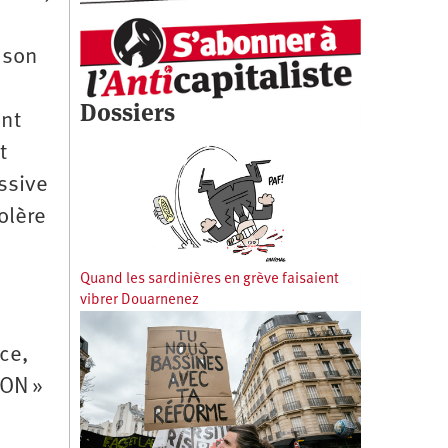
 son
Dossiers
ont
t
ssive
olère
Quand les sardinières en grève faisaient
vibrer Douarnenez
ice,
NON »