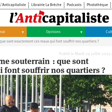
L’Anticapitaliste
Librairie La Brèche
Podcasts
Photothèque
onal
Opinions
Cul
ue sont exactement ces maux qui font souffrir nos quartiers ?
Opinions
Culture
Histoire
Arts
Publié le Mardi 29 juillet 2025
me souterrain : que sont
Cinéma
font souffrir nos quartiers ?
Expositions
Livres
Musique