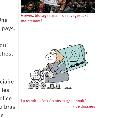
Grèves, blocages, manifs sauvages... Et
Une
maintenant?
e pays.
 qui
ôtres,
ciaire
 les
olice
La retraite, c'est 60 ans et 37,5 annuités
au bras
+ de dossiers
de