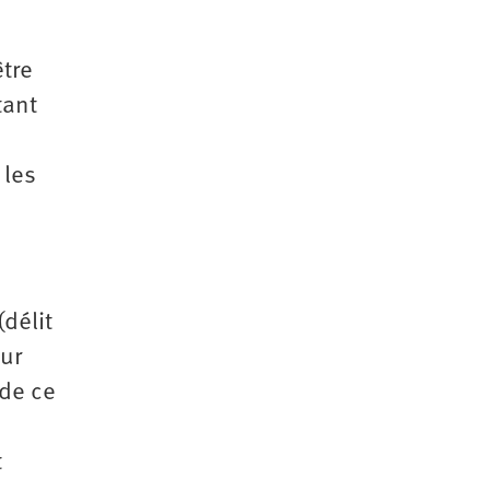
tre
tant
 les
(délit
our
 de ce
t