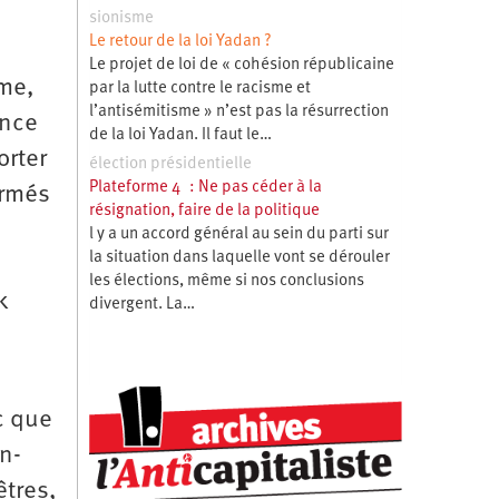
sionisme
Le retour de la loi Yadan ?
Le projet de loi de « cohésion républicaine
ême,
par la lutte contre le racisme et
l’antisémitisme » n’est pas la résurrection
ance
de la loi Yadan. Il faut le…
orter
élection présidentielle
Plateforme 4 : Ne pas céder à la
ermés
résignation, faire de la politique
l y a un accord général au sein du parti sur
la situation dans laquelle vont se dérouler
les élections, même si nos conclusions
k
divergent. La…
c que
n-
tres,