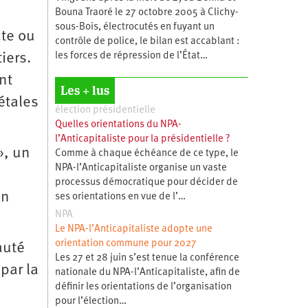
Bouna Traoré le 27 octobre 2005 à Clichy-
sous-Bois, électrocutés en fuyant un
cte ou
contrôle de police, le bilan est accablant :
iers.
les forces de répression de l’État…
nt
Les + lus
étales
élection présidentielle
Quelles orientations du NPA-
l’Anticapitaliste pour la présidentielle ?
», un
Comme à chaque échéance de ce type, le
NPA-l’Anticapitaliste organise un vaste
processus démocratique pour décider de
en
ses orientations en vue de l’…
NPA
Le NPA-l’Anticapitaliste adopte une
orientation commune pour 2027
auté
Les 27 et 28 juin s’est tenue la conférence
 par la
nationale du NPA-l’Anticapitaliste, afin de
définir les orientations de l’organisation
pour l’élection…