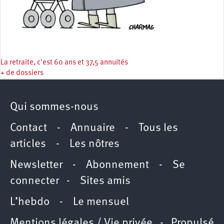
La retraite, c'est 60 ans et 37,5 annuités
+ de dossiers
Qui sommes-nous
Contact
-
Annuaire
-
Tous les
articles
-
Les nôtres
Newsletter
-
Abonnement
-
Se
connecter
-
Sites amis
L’hebdo
-
Le mensuel
Mentions légales / Vie privée
- Propulsé