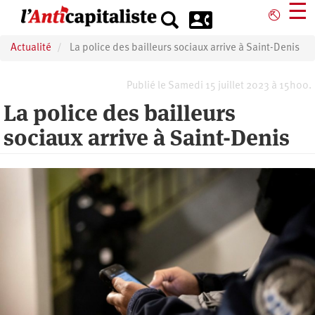
Aller
☰
⎋
au
contenu
Actualité
La police des bailleurs sociaux arrive à Saint-Denis
principal
Publié le Samedi 15 juillet 2023 à 15h00.
La police des bailleurs
sociaux arrive à Saint-Denis