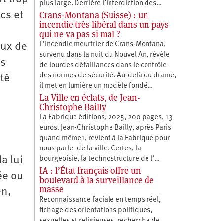
plus large. Derrière l’interdiction des…
Crans-Montana (Suisse) : un
cs et
incendie très libéral dans un pays
qui ne va pas si mal ?
L’incendie meurtrier de Crans-Montana,
aux de
survenu dans la nuit du Nouvel An, révèle
ns
de lourdes défaillances dans le contrôle
des normes de sécurité. Au-delà du drame,
été
il met en lumière un modèle fondé…
La Ville en éclats, de Jean-
Christophe Bailly
La Fabrique éditions, 2025, 200 pages, 13
euros. Jean-Christophe Bailly, après Paris
quand même1, revient à la Fabrique pour
nous parler de la ville. Certes, la
a lui
bourgeoisie, la technostructure de l’…
IA : l’État français offre un
tée ou
boulevard à la surveillance de
masse
en,
Reconnaissance faciale en temps réel,
fichage des orientations politiques,
sexuelles et religieuses, recherche de