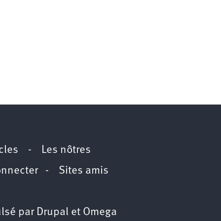
icles
-
Les nôtres
onnecter
-
Sites amis
lsé par
Drupal
et
Omega