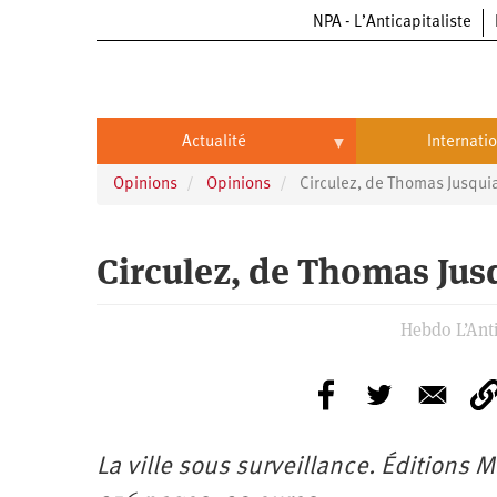
NPA - L’Anticapitaliste
Aller
au
contenu
principal
Actualité
Internati
Opinions
Opinions
Circulez, de Thomas Jusqu
Actualité
International
Politique
Brésil
Circulez, de Thomas Ju
Entreprises
Chine
Hebdo L’Anti
Oppressions
Entreprises
États-
Unis
Économie
Automobile
Oppressions
Continents
Écologie
Aéronautique
Antiracisme
Continents
La ville sous surveillance. Éditions M
Éducation
Commerce
Féminisme
Afrique