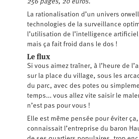
256 pages, 20 euros.
Santé
Hôpitaux
LGBTI
Amérique
du
La rationalisation d’un univers orwell
Nord
Vidéos
SNCF
Amérique
latine
technologies de la surveillance opti
Dans
Services
Asie
l’utilisation de l’intelligence artificie
mon
publics
département
mais ça fait froid dans le dos !
Europe
Le flux
Moyen-
Orient
Si vous aimez traîner, à l’heure de l’a
Océanie
sur la place du village, sous les arca
du parc, avec des potes ou simplement
temps... vous allez vite saisir le mal
n’est pas pour vous !
Elle est même pensée pour éviter ça, l
connaissait l’entreprise du baron Ha
de ses quartiers populaires, trop encl