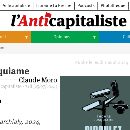
L’Anticapitaliste
Librairie La Brèche
Podcasts
Photothèque
onal
Opinions
Cul
iame
Opinions
Culture
Histoire
Arts
Publié le Jeudi 1 août 2024
squiame
Cinéma
Claude Moro
capitaliste - 718 (25/07/2024)
Expositions
Livres
Musique
archialy, 2024,