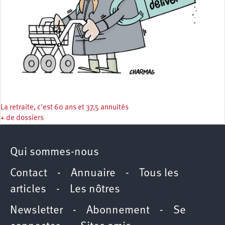
La retraite, c'est 60 ans et 37,5 annuités
+ de dossiers
Qui sommes-nous
Contact
-
Annuaire
-
Tous les
articles
-
Les nôtres
Newsletter
-
Abonnement
-
Se