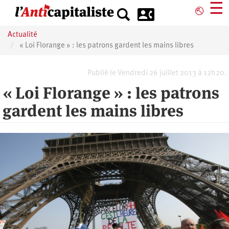
Aller
☰
⎋
au
contenu
Actualité
principal
« Loi Florange » : les patrons gardent les mains libres
Publié le Vendredi 26 juillet 2013 à 12h20.
« Loi Florange » : les patrons
gardent les mains libres