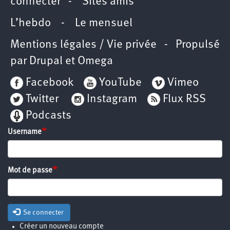
connecter
-
Sites amis
L’hebdo
-
Le mensuel
Mentions légales / Vie privée
- Propulsé
par
Drupal
et
Omega
Facebook
YouTube
Vimeo
Twitter
Instagram
Flux RSS
Podcasts
Username
Mot de passe
Se connecter
Créer un nouveau compte