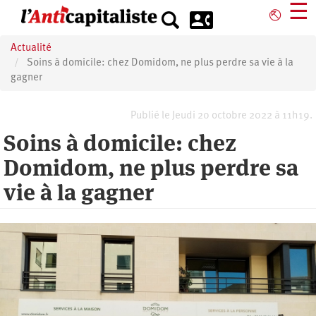
Aller
☰
⎋
au
contenu
Actualité
principal
Soins à domicile: chez Domidom, ne plus perdre sa vie à la
gagner
Publié le Jeudi 20 octobre 2022 à 11h19.
Soins à domicile: chez
Domidom, ne plus perdre sa
vie à la gagner