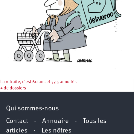
La retraite, c'est 60 ans et 37,5 annuités
+ de dossiers
Qui sommes-nous
Contact
-
Annuaire
-
Tous les
articles
-
Les nôtres