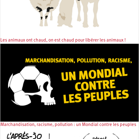
Les animaux ont chaud, on est chaud pour libérer les animaux !
Marchandisation, racisme, pollution : un Mondial contre les peuples