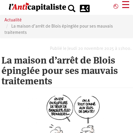
Aller
☰
⎋
au
contenu
Actualité
principal
La maison d’arrêt de Blois épinglée pour ses mauvais
traitements
Publié le Jeudi 20 novembre 2025 à 11h00.
La maison d’arrêt de Blois
épinglée pour ses mauvais
traitements