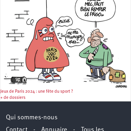
Jeux de Paris 2024 : une fête du sport ?
+ de dossiers
Qui sommes-nous
Contact
-
Annuaire
-
Tous les