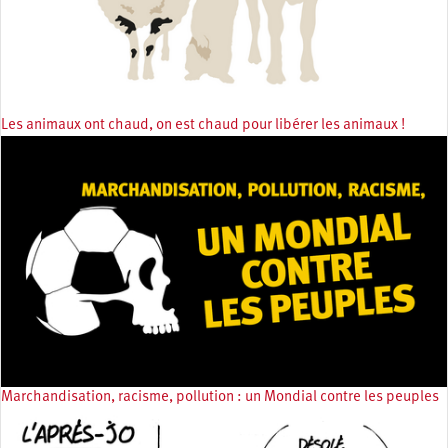
Les animaux ont chaud, on est chaud pour libérer les animaux !
Marchandisation, racisme, pollution : un Mondial contre les peuples