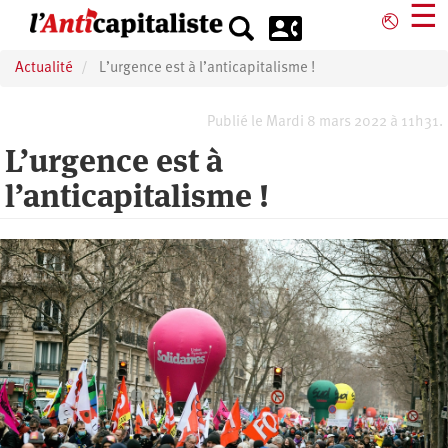
Aller
☰
⎋
au
contenu
Actualité
L’urgence est à l’anticapitalisme !
principal
Publié le Mardi 8 mars 2022 à 11h31.
L’urgence est à
l’anticapitalisme !