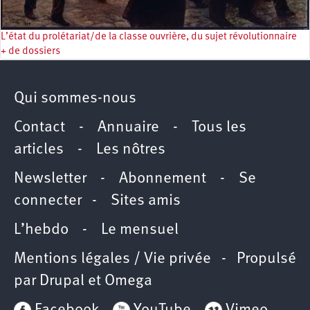
L’état du prolétariat/de la classe ouvrière, du sujet révolutionnaire
+ de dossiers
Qui sommes-nous
Contact
-
Annuaire
-
Tous les
articles
-
Les nôtres
Newsletter
-
Abonnement
-
Se
connecter
-
Sites amis
L’hebdo
-
Le mensuel
Mentions légales / Vie privée
- Propulsé
par
Drupal
et
Omega