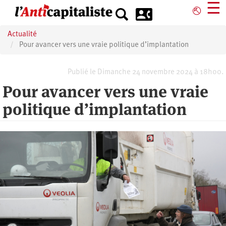
Aller
☰
⎋
au
contenu
Actualité
principal
Pour avancer vers une vraie politique d’implantation
Publié le Dimanche 24 novembre 2024 à 18h00.
Pour avancer vers une vraie
politique d’implantation