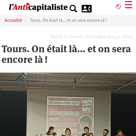
Aller
☰
⎋
au
contenu
Actualité
Tours. On était là… et on sera encore là !
principal
Publié le Samedi 26 octobre 2024 à 11h00.
Tours. On était là… et on sera
encore là !