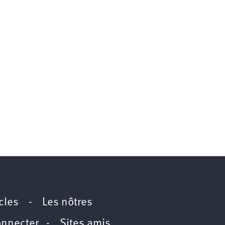
icles
-
Les nôtres
onnecter
-
Sites amis