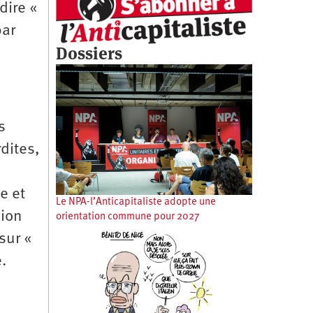
 dire «
par
Dossiers
s
dites,
e et
Le NPA-l’Anticapitaliste adopte une
sion
orientation commune pour 2027
 sur «
.