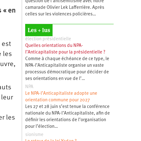
question de l’antisémitisme avec notre
camarade Olivier Lek Lafferrière. Après
s « en
celles sur les violences policières…
Les + lus
élection présidentielle
 est
Quelles orientations du NPA-
l’Anticapitaliste pour la présidentielle ?
 les
Comme à chaque échéance de ce type, le
œuvre,
NPA-l’Anticapitaliste organise un vaste
processus démocratique pour décider de
ses orientations en vue de l’…
auts
NPA
Le NPA-l’Anticapitaliste adopte une
 leur
orientation commune pour 2027
Les 27 et 28 juin s’est tenue la conférence
nationale du NPA-l’Anticapitaliste, afin de
r les
définir les orientations de l’organisation
pour l’élection…
sionisme