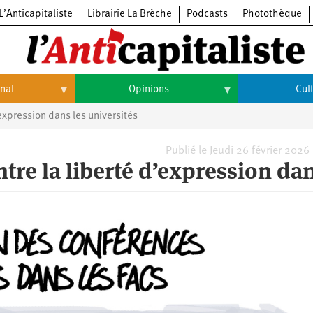
L’Anticapitaliste
Librairie La Brèche
Podcasts
Photothèque
onal
Opinions
Cul
’expression dans les universités
Opinions
Culture
Histoire
Arts
Publié le Jeudi 26 février 2026
ntre la liberté d’expression da
Cinéma
Expositions
Livres
Musique