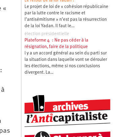
Le retour de la loi Yadan ?
Le projet de loi de « cohésion républicaine
e «
par la lutte contre le racisme et
l’antisémitisme » n’est pas la résurrection
de la loi Yadan. Il faut le…
élection présidentielle
Plateforme 4 : Ne pas céder à la
résignation, faire de la politique
l y a un accord général au sein du parti sur
la situation dans laquelle vont se dérouler
les élections, même si nos conclusions
:
divergent. La…
 à
a
 pas