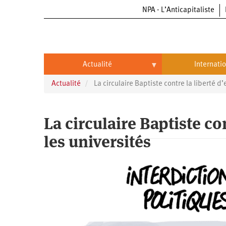
NPA - L’Anticapitaliste
Aller
au
contenu
principal
Actualité
Internati
Actualité
La circulaire Baptiste contre la liberté d
Actualité
International
Politique
Brésil
La circulaire Baptiste co
Entreprises
Chine
les universités
Oppressions
Entreprises
États-
Unis
Économie
Automobile
Oppressions
Continents
Écologie
Aéronautique
Antiracisme
Continents
Éducation
Commerce
Féminisme
Afrique