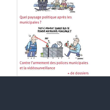
Quel paysage politique après les
municipales ?
Contre l’armement des polices municipales
et la vidéosurveillance
+ de dossiers