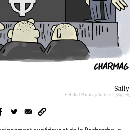
Sally
Hebdo L’Anticapitaliste - 789 (26