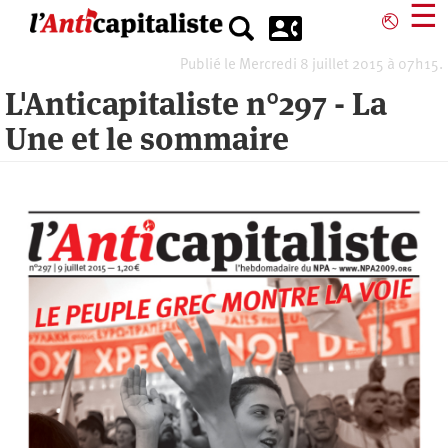
Aller
☰
⎋
au
contenu
Publié le Mercredi 8 juillet 2015 à 07h15.
principal
L'Anticapitaliste n°297 - La
Une et le sommaire