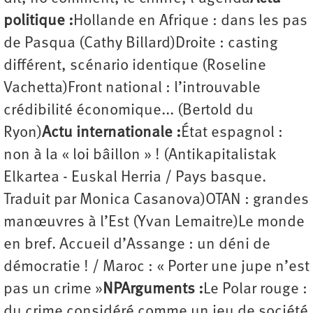
politique :
Hollande en Afrique : dans les pas
de Pasqua (Cathy Billard)Droite : casting
différent, scénario identique (Roseline
Vachetta)Front national : l’introuvable
crédibilité économique... (Bertold du
Ryon)
Actu internationale :
État espagnol :
non à la « loi bâillon » ! (Antikapitalistak
Elkartea - Euskal Herria / Pays basque.
Traduit par Monica Casanova)OTAN : grandes
manœuvres à l’Est (Yvan Lemaitre)
Le monde
en bref. Accueil d’Assange : un déni de
démocratie ! / Maroc : « Porter une jupe n’est
pas un crime »
NPArguments :
Le Polar rouge :
du crime considéré comme un jeu de société