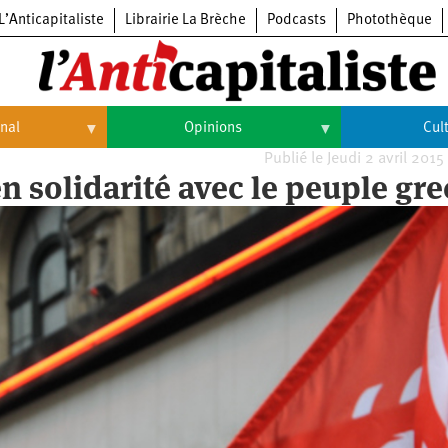
L’Anticapitaliste
Librairie La Brèche
Podcasts
Photothèque
onal
Opinions
Cul
Publié le Jeudi 2 avril 2015
Opinions
Culture
 en solidarité avec le peuple gre
Histoire
Arts
Cinéma
Expositions
Livres
Musique