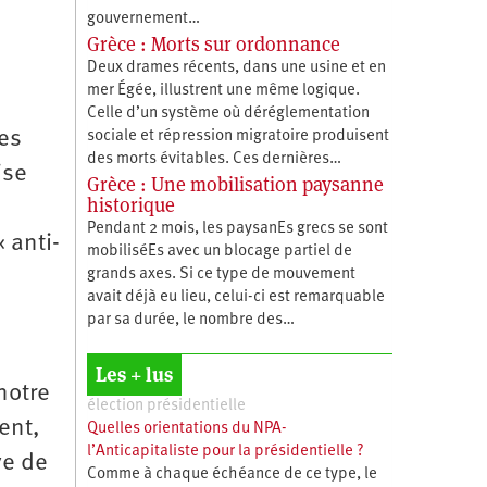
gouvernement…
Grèce : Morts sur ordonnance
Deux drames récents, dans une usine et en
mer Égée, illustrent une même logique.
Celle d’un système où déréglementation
des
sociale et répression migratoire produisent
des morts évitables. Ces dernières…
ise
Grèce : Une mobilisation paysanne
historique
s
Pendant 2 mois, les paysanEs grecs se sont
 anti-
mobiliséEs avec un blocage partiel de
grands axes. Si ce type de mouvement
avait déjà eu lieu, celui-ci est remarquable
par sa durée, le nombre des…
Les + lus
notre
élection présidentielle
ent,
Quelles orientations du NPA-
l’Anticapitaliste pour la présidentielle ?
ve de
Comme à chaque échéance de ce type, le