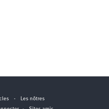
icles
-
Les nôtres