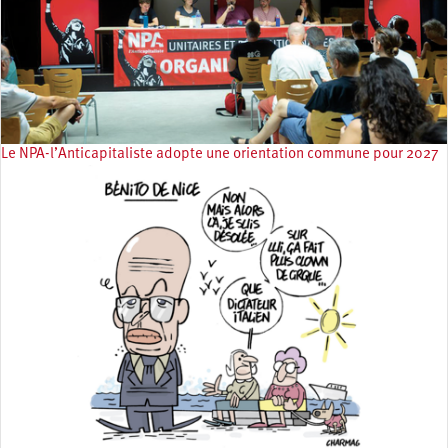
Le NPA-l’Anticapitaliste adopte une orientation commune pour 2027