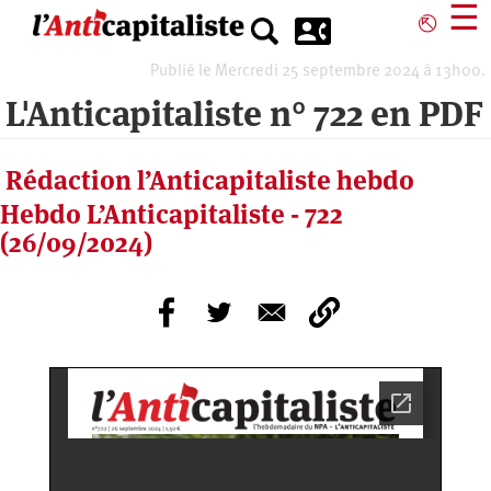
Aller
☰
⎋
au
contenu
Publié le Mercredi 25 septembre 2024 à 13h00.
principal
L'Anticapitaliste n° 722 en PDF
Rédaction l’Anticapitaliste hebdo
Hebdo L’Anticapitaliste - 722
(26/09/2024)