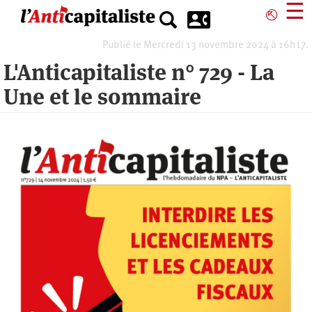
Aller
☰
⎋
au
contenu
Publié le Mercredi 13 novembre 2024 à 16h17.
principal
L'Anticapitaliste n° 729 - La
Une et le sommaire