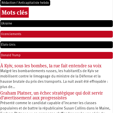
Rédaction l’Anticapitaliste hebdo
Mots clés
Ukraine
licenciements
États-Unis
Donald Trump
À Kyiv, sous les bombes, la rue fait entendre sa voix
Malgré les bombardements russes, les habitantEs de Kyiv se
mobilisent contre le limogeage du ministre de la Défense et la
hausse brutale du prix des transports. La nuit avait été effroyable :
plus de…
Graham Platner, un échec stratégique qui doit servir
d’avertissement aux progressistes
Présenté comme le candidat capable d’incarner les classes
populaires et de battre la républicaine Susan Collins dans le Maine,