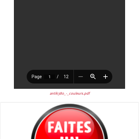
antik380_-_couleurs.pdf