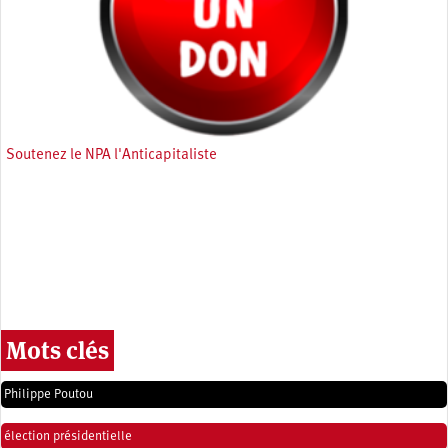
Soutenez le NPA l'Anticapitaliste
Mots clés
Philippe Poutou
élection présidentielle