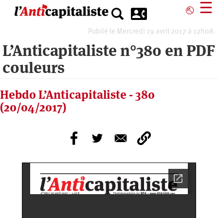
Aller
☰
⎋
au
contenu
Publié le Mercredi 19 avril 2017 à 12h08.
principal
L’Anticapitaliste n°380 en PDF
couleurs
Hebdo L’Anticapitaliste - 380
(20/04/2017)