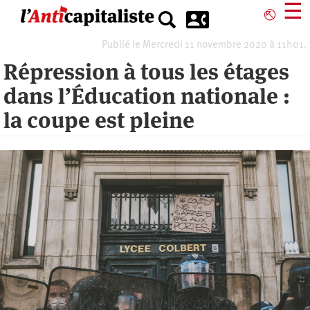
Aller
☰
⎋
au
contenu
Publié le Mercredi 11 novembre 2020 à 11h01.
principal
Répression à tous les étages
dans l’Éducation nationale :
la coupe est pleine