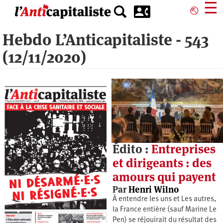
Aller
☰
⎋
au
contenu
Hebdo L’Anticapitaliste - 543
principal
(12/11/2020)
Édito :
Entreprises
et dirigeants : des
amours qui payent
Par
Henri Wilno
À entendre les uns et Les autres,
la France entière (sauf Marine Le
Pen) se réjouirait du résultat des