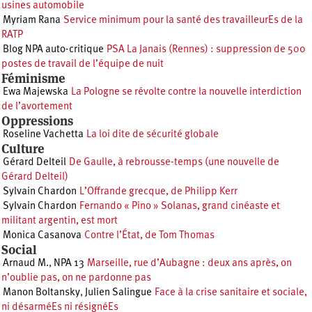
usines automobile
Myriam Rana
Service minimum pour la santé des travailleurEs de la
RATP
Blog NPA auto-critique
PSA La Janais (Rennes) : suppression de 500
postes de travail de l’équipe de nuit
Féminisme
Ewa Majewska
La Pologne se révolte contre la nouvelle interdiction
de l’avortement
Oppressions
Roseline Vachetta
La loi dite de sécurité globale
Culture
Gérard Delteil
De Gaulle, à rebrousse-temps (une nouvelle de
Gérard Delteil)
Sylvain Chardon
L’Offrande grecque, de Philipp Kerr
Sylvain Chardon
Fernando « Pino » Solanas, grand cinéaste et
militant argentin, est mort
Monica Casanova
Contre l’État, de Tom Thomas
Social
Arnaud M.
,
NPA 13
Marseille, rue d’Aubagne : deux ans après, on
n’oublie pas, on ne pardonne pas
Manon Boltansky
,
Julien Salingue
Face à la crise sanitaire et sociale,
ni désarméEs ni résignéEs