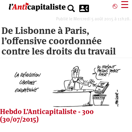
Aller
☰
⎋
au
contenu
Publié le Mercredi 5 août 2015 à 11h28.
principal
De Lisbonne à Paris,
l’offensive coordonnée
contre les droits du travail
Hebdo L’Anticapitaliste - 300
(30/07/2015)