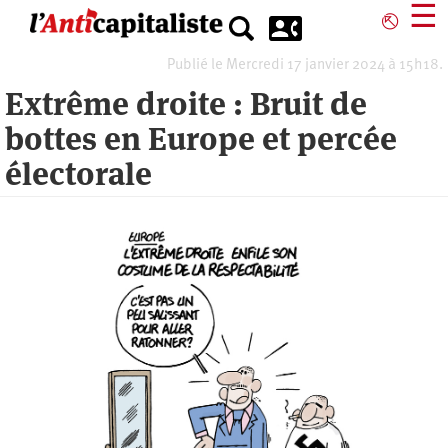
Aller
☰
⎋
au
contenu
Publié le Mercredi 17 janvier 2024 à 15h18.
principal
Extrême droite : Bruit de
bottes en Europe et percée
électorale