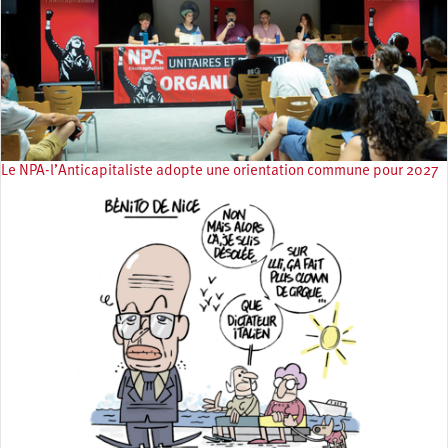
Le NPA-l’Anticapitaliste adopte une orientation commune pour 2027