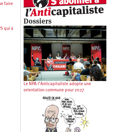
ue faire
Dossiers
PS qui a
Le NPA-l’Anticapitaliste adopte une
orientation commune pour 2027