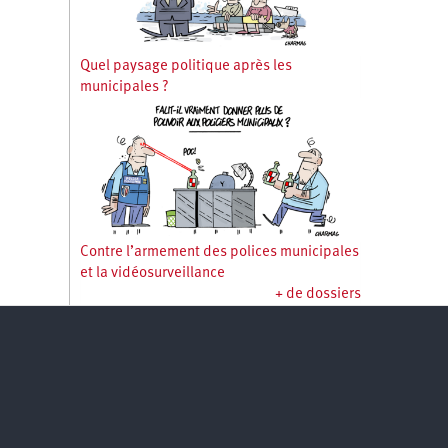
Quel paysage politique après les
municipales ?
Contre l’armement des polices municipales
et la vidéosurveillance
+ de dossiers