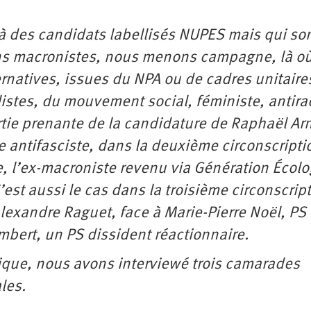
 à des candidats labellisés NUPES mais qui so
iens macronistes, nous menons campagne, là où
ernatives, issues du NPA ou de cadres unitaire
listes, du mouvement social, féministe, antira
rtie prenante de la candidature de Raphaël Arn
e antifasciste, dans la deuxième circonscripti
e, l’ex-macroniste revenu via Génération Écolo
’est aussi le cas dans la troisième circonscrip
lexandre Raguet, face à Marie-Pierre Noël, PS
mbert, un PS dissident réactionnaire.
tique, nous avons interviewé trois camarades
les.