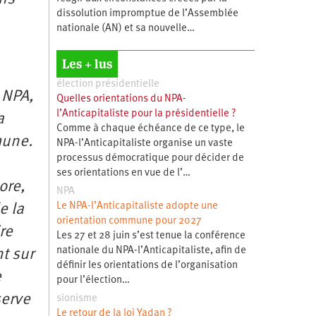
dissolution impromptue de l’Assemblée
nationale (AN) et sa nouvelle…
Les + lus
élection présidentielle
 NPA,
Quelles orientations du NPA-
l’Anticapitaliste pour la présidentielle ?
a
Comme à chaque échéance de ce type, le
mune.
NPA-l’Anticapitaliste organise un vaste
processus démocratique pour décider de
ses orientations en vue de l’…
ore,
NPA
Le NPA-l’Anticapitaliste adopte une
e la
orientation commune pour 2027
re
Les 27 et 28 juin s’est tenue la conférence
nationale du NPA-l’Anticapitaliste, afin de
t sur
définir les orientations de l’organisation
e
pour l’élection…
serve
sionisme
Le retour de la loi Yadan ?