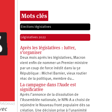
Mots clés
Elections législatives
Législatives 2022
Après les législatives : lutter,
s’organiser
Deux mois après les législatives, Macron
vient enfin de nommer un Premier ministre
par un coup de force inédit dans la 5e
République : Michel Barnier, vieux routier
réac de la politique, membre du…
La campagne dans l’Aude est
significative
Après l’annonce de la dissolution de
l’Assemblée nationale, le NPA-A a choisi de
/06/2022)
rejoindre le Nouveau front populaire dès sa
vec
création. Une décision prise à l’unanimité