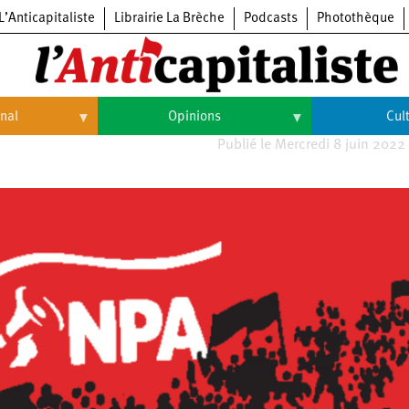
L’Anticapitaliste
Librairie La Brèche
Podcasts
Photothèque
onal
Opinions
Cul
Publié le Mercredi 8 juin 2022
Opinions
Culture
Histoire
Arts
Cinéma
Expositions
Livres
Musique