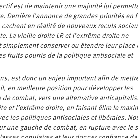
ctif est de maintenir une majorité lui permett
e. Derrière l’annonce de grandes priorités en 
e cachent en réalité de nouveaux reculs sociau
e. La vieille droite LR et l’extrême droite ne
 simplement conserver ou étendre leur place
 fruits pourris de la politique antisociale et
ions, est donc un enjeu important afin de mettr
il, en meilleure position pour développer les
de combat, vers une alternative anticapitaliste
ite et l’extrême droite, en faisant élire le max
c les politiques antisociales et libérales. No
r une gauche de combat, en rupture avec le s
 classes populaires et leur donner confiance d