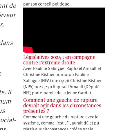
par son conseil politique…
ant de
faveur
x,
 dans
Législatives 2024 : en campagne
contre l'extrême droite
Avec Pauline Salingue, Raphaël Arnault et
e
Christine Bistuer 00:00:00 Pauline
Salingue (NPA) 00:14:36 Christine Bistuer
(NPA) 00:25:30 Raphaël Arnault (Député
. Il
NFP, porte-parole de la Jeune Garde)
Comment une gauche de rupture
imum
devrait agir dans les circonstances
présentes ?
us
Comment une gauche de rupture avec le
ocial-
système, comme l’est LFI, aurait dû et pu
ans
réagir aux circonstances créées par la