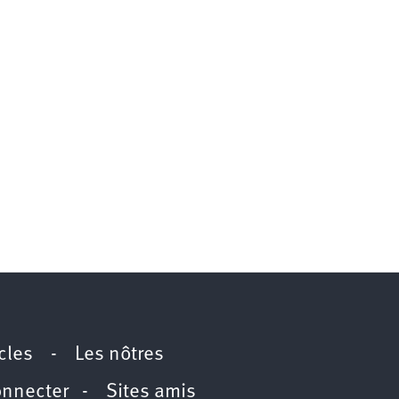
icles
-
Les nôtres
onnecter
-
Sites amis