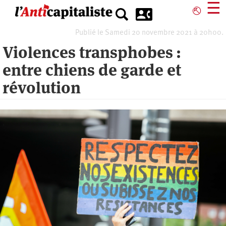
Aller
☰
⎋
au
contenu
Publié le Samedi 20 novembre 2021 à 20h00.
principal
Violences transphobes :
entre chiens de garde et
révolution