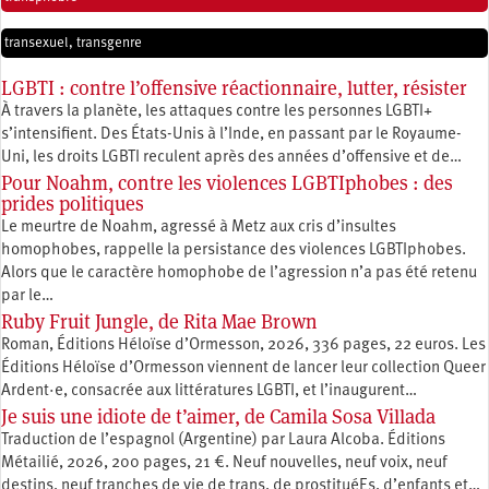
transexuel, transgenre
LGBTI : contre l’offensive réactionnaire, lutter, résister
À travers la planète, les attaques contre les personnes LGBTI+
s’intensifient. Des États-Unis à l’Inde, en passant par le Royaume-
Uni, les droits LGBTI reculent après des années d’offensive et de…
Pour Noahm, contre les violences LGBTIphobes : des
prides politiques
Le meurtre de Noahm, agressé à Metz aux cris d’insultes
homophobes, rappelle la persistance des violences LGBTIphobes.
Alors que le caractère homophobe de l’agression n’a pas été retenu
par le…
Ruby Fruit Jungle, de Rita Mae Brown
Roman, Éditions Héloïse d’Ormesson, 2026, 336 pages, 22 euros. Les
Éditions Héloïse d’Ormesson viennent de lancer leur collection Queer
Ardent·e, consacrée aux littératures LGBTI, et l’inaugurent…
Je suis une idiote de t’aimer, de Camila Sosa Villada
Traduction de l’espagnol (Argentine) par Laura Alcoba. Éditions
Métailié, 2026, 200 pages, 21 €. Neuf nouvelles, neuf voix, neuf
destins, neuf tranches de vie de trans, de prostituéEs, d’enfants et…