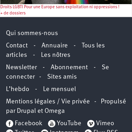
Droits LGBTI Pour une Europe sans exploitation ni oppressions !
+ de dossiers
Qui sommes-nous
Contact
-
Annuaire
-
Tous les
articles
-
Les nôtres
Newsletter
-
Abonnement
-
Se
connecter
-
Sites amis
L’hebdo
-
Le mensuel
Mentions légales / Vie privée
- Propulsé
par
Drupal
et
Omega
Facebook
YouTube
Vimeo