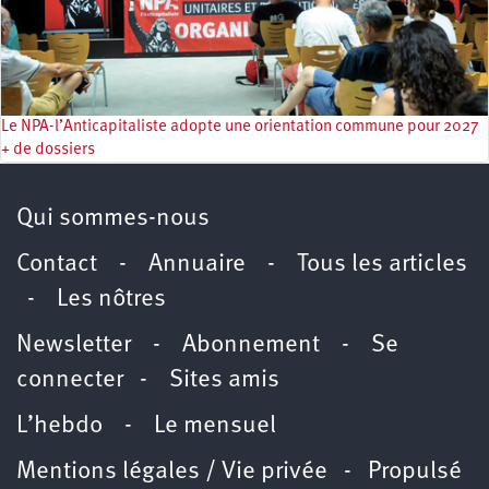
Le NPA-l’Anticapitaliste adopte une orientation commune pour 2027
+ de dossiers
Qui sommes-nous
Contact
-
Annuaire
-
Tous les articles
-
Les nôtres
Newsletter
-
Abonnement
-
Se
connecter
-
Sites amis
L’hebdo
-
Le mensuel
Mentions légales / Vie privée
- Propulsé