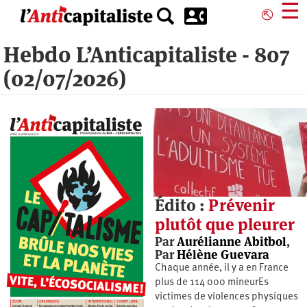
Aller
☰
⎋
au
contenu
Hebdo L’Anticapitaliste - 807
principal
(02/07/2026)
Édito :
Prévenir
plutôt que pleurer
Par
Aurélianne Abitbol
,
Par
Hélène Guevara
Chaque année, il y a en France
plus de 114 000 mineurEs
victimes de violences physiques