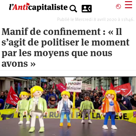
Aller
☰
⎋
au
contenu
Publié le Mercredi 8 avril 2020 à 11h46.
principal
Manif de confinement : « Il
s’agit de politiser le moment
par les moyens que nous
avons »