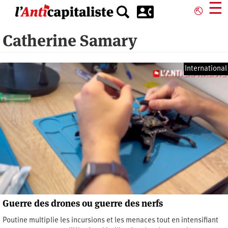
Aller
☰
⎋
au
contenu
Catherine Samary
principal
International
Guerre des drones ou guerre des nerfs
Poutine multiplie les incursions et les menaces tout en intensifiant