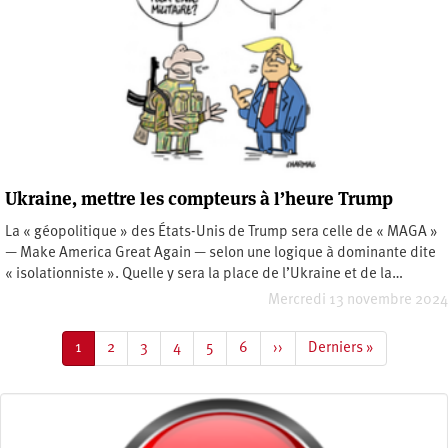
Ukraine, mettre les compteurs à l’heure Trump
La « géopolitique » des États-Unis de Trump sera celle de « MAGA »
— Make America Great Again — selon une logique à dominante dite
« isolationniste ». Quelle y sera la place de l’Ukraine et de la…
Mercredi 13 novembre 2024
Pagination
Page
1
Page
2
Page
3
Page
4
Page
5
Page
6
Page
››
Dernière
Derniers »
courante
suivante
page