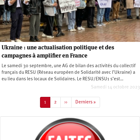
Ukraine : une actualisation politique et des
campagnes à amplifier en France
Le samedi 30 septembre, une AG de bilan des activités du collectif
français du RESU (Réseau européen de Solidarité avec l’Ukraine) a
eu lieu dans les locaux de Solidaires. Le RESU/ENSU1 s’est…
Samedi 14 octobre 2023
Pagination
Page
1
Page
2
Page
››
Dernière
Derniers »
courante
suivante
page