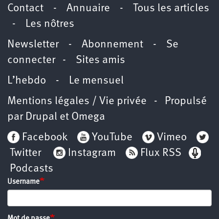
Contact
-
Annuaire
-
Tous les articles
-
Les nôtres
Newsletter
-
Abonnement
-
Se
connecter
-
Sites amis
L’hebdo
-
Le mensuel
Mentions légales / Vie privée
- Propulsé
par
Drupal
et
Omega
Facebook
YouTube
Vimeo
Twitter
Instagram
Flux RSS
Podcasts
Username
Mot de passe