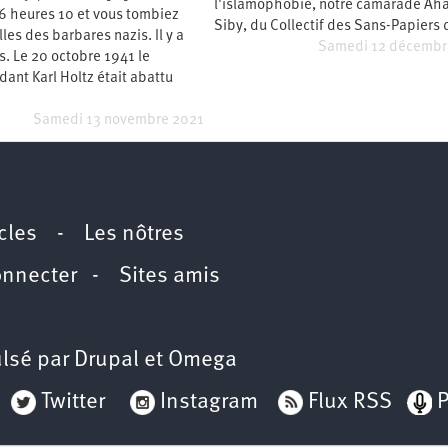
l'islamophobie, notre camarade A
6 heures 10 et vous tombiez
Siby, du Collectif des Sans-Papiers
lles des barbares nazis. Il y a
Samedi 12 décembr
. Le 20 octobre 1941 le
nt Karl Holtz était abattu
Samedi 13 novembre 2021
icles
-
Les nôtres
onnecter
-
Sites amis
lsé par
Drupal
et
Omega
Twitter
Instagram
Flux RSS