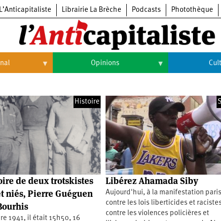
L’Anticapitaliste
Librairie La Brèche
Podcasts
Photothèque
onal
Opinions
Cul
Opinions
Culture
Histoire
S
Histoire
Arts
Cinéma
Expositions
Livres
re de deux trotskistes
Libérez Ahamada Siby
Musique
et niés, Pierre Guéguen
Aujourd'hui, à la manifestation pari
contre les lois liberticides et raciste
Bourhis
contre les violences policières et
re 1941, il était 15h50, 16