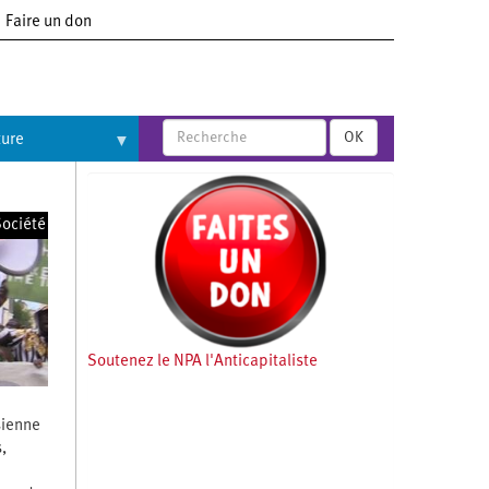
Faire un don
OK
ture
ociété
Soutenez le NPA l'Anticapitaliste
sienne
s,