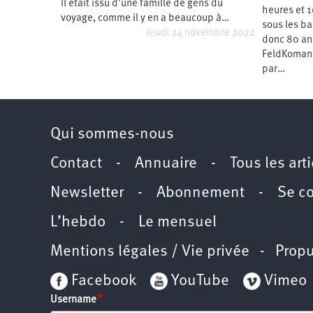
Il était issu d’une famille de gens du
heures et 1
Santé
Hôpitaux
LGBTI
Amérique
voyage, comme il y en a beaucoup à…
du
sous les ba
Nord
Jeudi 24 novembre 2022
donc 80 ans
Vidéos
SNCF
Amérique
latine
FeldKomanda
par…
Dans
Services
Asie
mon
publics
département
Europe
Moyen-
Qui sommes-nous
Orient
Océanie
Contact
-
Annuaire
-
Tous les art
Newsletter
-
Abonnement
-
Se c
L’hebdo
-
Le mensuel
Mentions légales / Vie privée
- Propu
Facebook
YouTube
Vimeo
Username