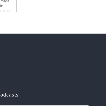
hamada
 de…
e 2020
Podcasts