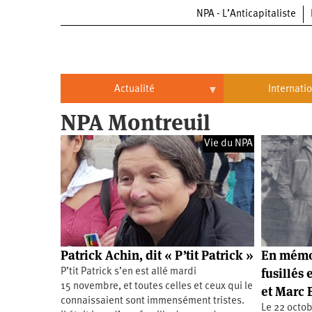
NPA - L’Anticapitaliste
Aller
au
contenu
principal
Actualité
Internati
NPA Montreuil
Actualité
International
Vie du NPA
Politique
Brésil
Entreprises
Chine
Oppressions
Entreprises
États-
Unis
Économie
Automobile
Oppressions
Continents
Patrick Achin, dit « P’tit Patrick »
En mémoi
Écologie
Aéronautique
Antiracisme
Continents
fusillés 
P’tit Patrick s’en est allé mardi
15 novembre, et toutes celles et ceux qui le
et Marc 
Éducation
Commerce
Féminisme
Afrique
connaissaient sont immensément tristes.
Le 22 octob