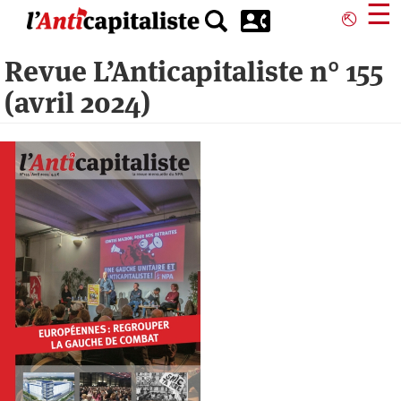
Aller
☰
⎋
au
contenu
Revue L’Anticapitaliste n° 155
principal
(avril 2024)