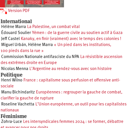
Version PDF
International
Hélène Marra
La Palestine, un combat vital
Édouard Soulier
Yémen : de la guerre civile au soutien actif à Gaza
Jeff Castel
Kanaky, en finir (vraiment) avec le temps des colonies !
Miguel Urbán
,
Hélène Marra
« Un pied dans les institutions,
100 pieds dans la rue »
Commission Nationale antifasciste du NPA
La résistible ascension
des extrêmes droite en Europe
Nicolas Menna
L’Argentine au rendez-vous avec son histoire
Politique
Henri Wilno
France : capitalisme sous perfusion et offensive anti-
sociale
Manu Bichindaritz
Européennes : regrouper la gauche de combat,
clarifier la gauche de rupture
Roseline Vachetta
L’Union européenne, un outil pour les capitalistes
nationaux
Féminisme
Zohra-Luce
Les intersyndicales femmes 2024 : se former, débattre
et avancer pour nos droits