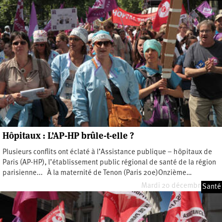
Hôpitaux : L’AP-HP brûle-t-elle ?
Plusieurs conflits ont éclaté à l’Assistance publique – hôpitaux de
Paris (AP-HP), l’établissement public régional de santé de la région
parisienne... À la maternité de Tenon (Paris 20e)Onzième…
Mardi 20 décembre 2016
Santé