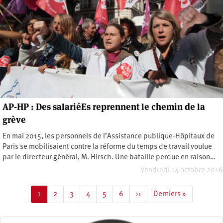
AP-HP : Des salariéEs reprennent le chemin de la
grève
En mai 2015, les personnels de l’Assistance publique-Hôpitaux de
Paris se mobilisaient contre la réforme du temps de travail voulue
par le directeur général, M. Hirsch. Une bataille perdue en raison…
Vendredi 14 octobre 2016
Pagination
Page
1
Page
2
Page
3
Page
4
Page
5
Page
6
Page
››
Dernière
Derniers »
courante
suivante
page