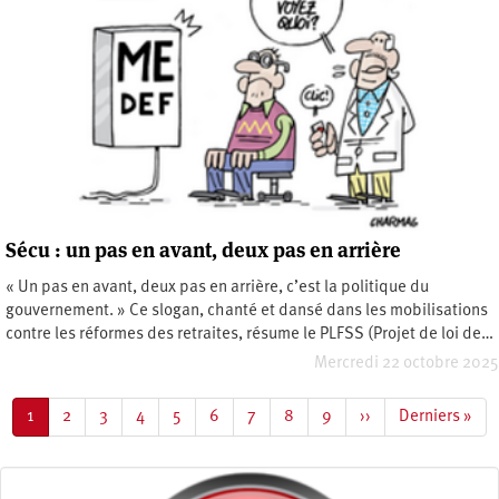
Sécu : un pas en avant, deux pas en arrière
« Un pas en avant, deux pas en arrière, c’est la politique du
gouvernement. » Ce slogan, chanté et dansé dans les mobilisations
contre les réformes des retraites, résume le PLFSS (Projet de loi de…
Mercredi 22 octobre 2025
Pagination
Page
1
Page
2
Page
3
Page
4
Page
5
Page
6
Page
7
Page
8
Page
9
Page
››
Dernière
Derniers »
courante
suivante
page