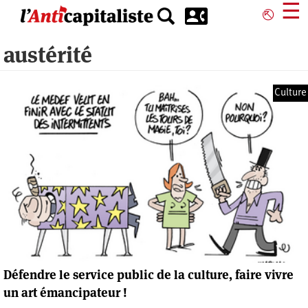
Aller
☰
⎋
au
contenu
austérité
principal
Culture
Défendre le service public de la culture, faire vivre
un art émancipateur !