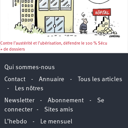
Contre l’austérité et l’ubérisation, défendre le 100 % Sécu
+ de dossiers
Qui sommes-nous
Contact
-
Annuaire
-
Tous les articles
-
Les nôtres
Newsletter
-
Abonnement
-
Se
connecter
-
Sites amis
L’hebdo
-
Le mensuel