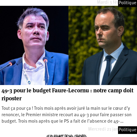
Mardi 3 février 2026
Politique
49-3 pour le budget Faure-Lecornu : notre camp doit
riposter
Tout ça pour ça ! Trois mois après avoir juré la main sur le cœur d’y
renoncer, le Premier ministre recourt au 49-3 pour faire passer son
budget. Trois mois après que le PS a fait de l’absence de 49-…
Mercredi 21 janvier 2026
Politique