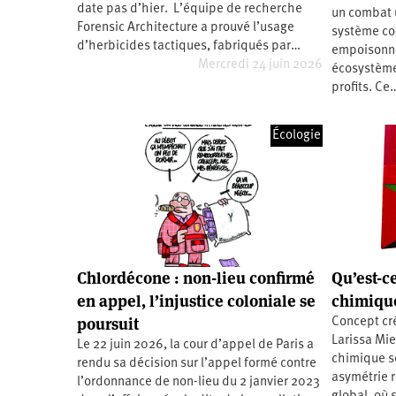
date pas d’hier. L’équipe de recherche
un combat 
Santé
Hôpitaux
LGBTI
Amérique
du
Forensic Architecture a prouvé l’usage
système col
Nord
d’herbicides tactiques, fabriqués par…
empoisonne
Vidéos
SNCF
Amérique
latine
Mercredi 24 juin 2026
écosystème
profits. Ce
Dans
Services
Asie
mon
publics
département
Europe
Écologie
Moyen-
Orient
Océanie
Chlordécone : non-lieu confirmé
Qu’est-c
en appel, l’injustice coloniale se
chimiqu
poursuit
Concept cr
Larissa Mie
Le 22 juin 2026, la cour d’appel de Paris a
chimique 
rendu sa décision sur l’appel formé contre
asymétrie r
l’ordonnance de non-lieu du 2 janvier 2023