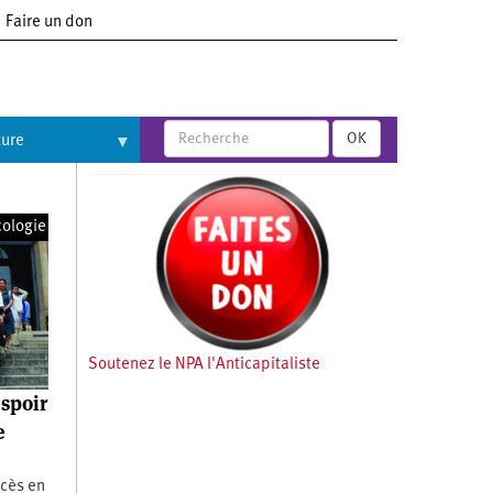
Faire un don
OK
ture
cologie
Soutenez le NPA l'Anticapitaliste
espoir
e
ocès en