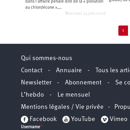
global, où 
dans l’affaire pénale dite de la « pollution
au chlordécone »,…
Mercredi 24 juin 2026
Pagination
Pag
1
cou
Qui sommes-nous
Contact
-
Annuaire
-
Tous les art
Newsletter
-
Abonnement
-
Se c
L’hebdo
-
Le mensuel
Mentions légales / Vie privée
- Propu
Facebook
YouTube
Vimeo
Username