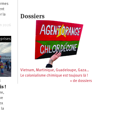
firmes
ent
Dossiers
r la
in 2026
eprises
Vietnam, Martinique, Guadeloupe, Gaza…
Le colonialisme chimique est toujours là !
u
+ de dossiers
s !
re,
ve
ex
 la