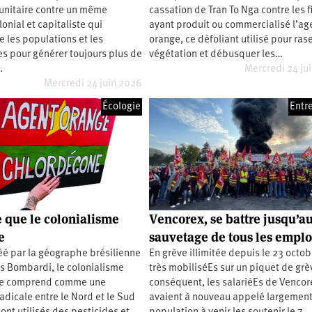
unitaire contre un même
cassation de Tran To Nga contre les 
onial et capitaliste qui
ayant produit ou commercialisé l’ag
 les populations et les
orange, ce défoliant utilisé pour rase
s pour générer toujours plus de
végétation et débusquer les…
…
Mercredi 24 ju
Mercredi 24 juin 2026
Écologie
Entr
e que le colonialisme
Vencorex, se battre jusqu’a
e
sauvetage de tous les emploi
éé par la géographe brésilienne
En grève illimitée depuis le 23 octob
s Bombardi, le colonialisme
très mobiliséEs sur un piquet de grè
se comprend comme une
conséquent, les salariéEs de Vencor
adicale entre le Nord et le Sud
avaient à nouveau appelé largement