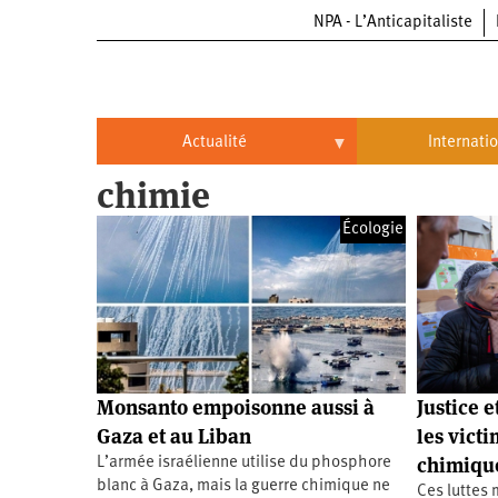
NPA - L’Anticapitaliste
Aller
au
contenu
principal
Actualité
Internati
chimie
Actualité
International
Écologie
Politique
Brésil
Entreprises
Chine
Oppressions
Entreprises
États-
Unis
Économie
Automobile
Oppressions
Continents
Monsanto empoisonne aussi à
Justice e
Écologie
Aéronautique
Antiracisme
Continents
Gaza et au Liban
les vict
chimique
L’armée israélienne utilise du phosphore
Éducation
Commerce
Féminisme
Afrique
blanc à Gaza, mais la guerre chimique ne
Ces luttes