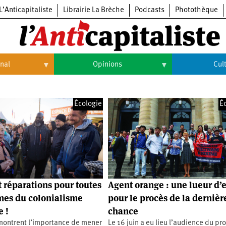
L’Anticapitaliste
Librairie La Brèche
Podcasts
Photothèque
onal
Opinions
Cul
Opinions
Culture
Écologie
É
Histoire
Arts
Cinéma
Expositions
Livres
t réparations pour toutes
Agent orange : une lueur d’
Musique
imes du colonialisme
pour le procès de la dernièr
 !
chance
 montrent l’importance de mener
Le 16 juin a eu lieu l’audience du pr